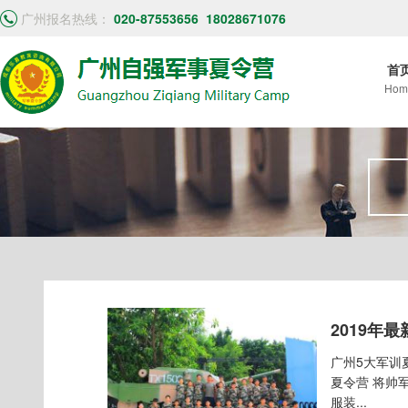
广州报名热线：
020-87553656
18028671076
首
Hom
2019年
广州5大军训
夏令营 将帅军事夏令
服装...